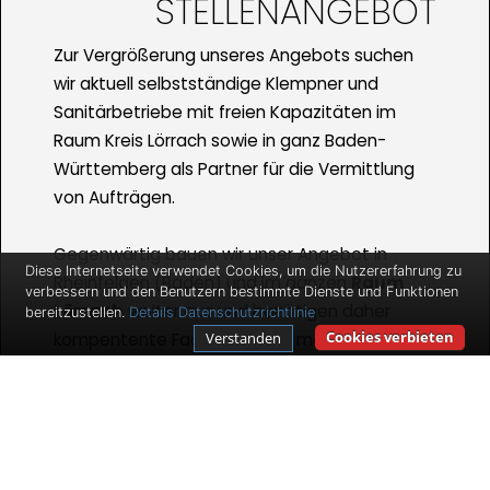
STELLENANGEBOT
Zur Vergrößerung unseres Angebots suchen
wir aktuell selbstständige Klempner und
Sanitärbetriebe mit freien Kapazitäten im
Raum Kreis Lörrach sowie in ganz Baden-
Württemberg als Partner für die Vermittlung
von Aufträgen.
Gegenwärtig bauen wir unser Angebot in
Diese Internetseite verwendet Cookies, um die Nutzererfahrung zu
Rheinfelden (Baden) und im ganzen
Raum
verbessern und den Benutzern bestimmte Dienste und Funktionen
Lörrach
weiter aus und benötigen daher
bereitzustellen.
Details
Datenschutzrichtlinie
Cookies verbieten
Verstanden
kompentente Fachkräfte, die mobil sind und
die vermittelten Aufträge verrichten. Wir
bieten Ihnen gute Verdienstmöglichkeiten und
Auftragszahlen für den Fall, dass Sie
selbstständig sind und bleiben wollen.