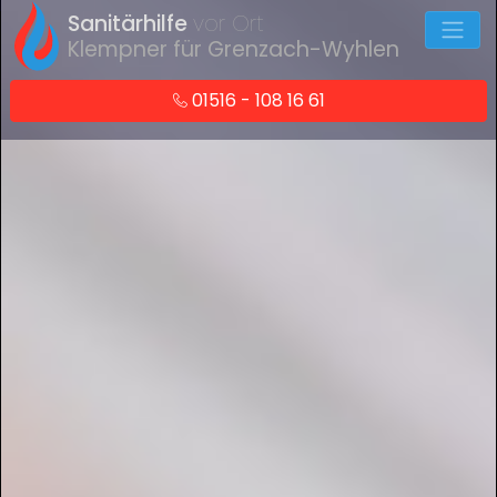
Sanitärhilfe
vor Ort
Klempner für Grenzach-Wyhlen
01516 - 108 16 61