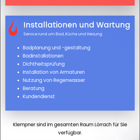
Installationen und Wartung
Service rund um Bad, Küche und Heizung
Badplanung und -gestaltung
Badinstallationen
Dichtheitsprüfung
Installation von Armaturen
Nutzung von Regenwasser
Beratung
Kundendienst
Klempner sind im gesamten Raum Lörrach für Sie
verfügbar.