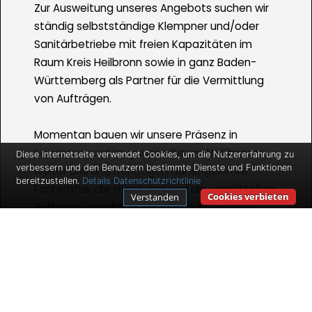
Zur Ausweitung unseres Angebots suchen wir
ständig selbstständige Klempner und/oder
Sanitärbetriebe mit freien Kapazitäten im
Raum Kreis Heilbronn sowie in ganz Baden-
Württemberg als Partner für die Vermittlung
von Aufträgen.
Momentan bauen wir unsere Präsenz in
Neudenau und im ganzen
Raum Heilbronn
Diese Internetseite verwendet Cookies, um die Nutzererfahrung zu
verbessern und den Benutzern bestimmte Dienste und Funktionen
weiter aus und benötigen daher gelernte
bereitzustellen.
Details
Datenschutzrichtlinie
Fachkräfte, die mobil sind und die vermittelten
Cookies verbieten
Verstanden
Aufträge verrichten. Wir bieten Ihnen gute
Verdienstmöglichkeiten und Auftragszahlen
für den Fall, dass Sie selbstständig sind und
bleiben wollen.
Ihr Tätigkeitsbereich enthält dabei die