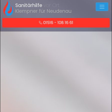
Sanitärhilfe
vor Ort
Klempner für Neudenau
01516 - 108 16 61