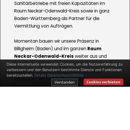
Sanitärbetriebe mit freien Kapazitäten im
Raum Neckar-Odenwald-Kreis sowie in ganz
Baden-Württemberg als Partner für die
Vermittlung von Aufträgen.
Momentan bauen wir unsere Präsenz in
Billigheim (Baden) und im ganzen
Raum
Neckar-Odenwald-Kreis
weiter aus und
benötigen daher kompentente Fachkräfte, die
Diese Internetseite verwendet Cookies, um die Nutzererfahrung zu
verbessern und den Benutzern bestimmte Dienste und Funktionen
mobil sind und die vermittelten Aufträge
bereitzustellen.
Details
Datenschutzrichtlinie
verrichten. Wir bieten Ihnen gute
Cookies verbieten
Verstanden
Verdienstmöglichkeiten und Auftragszahlen
für den Fall, dass Sie selbstständig sind und
bleiben wollen.
Ihr Arbeitsfeld beinhaltet dabei die
Realisierung von uns an Sie weitergegebener