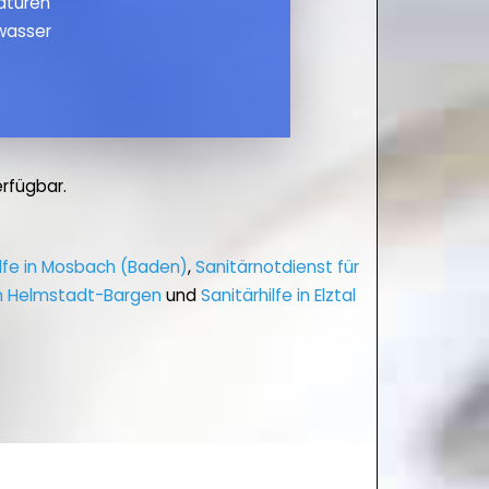
maturen
wasser
rfügbar.
ilfe in Mosbach (Baden)
,
Sanitärnotdienst für
 in Helmstadt-Bargen
und
Sanitärhilfe in Elztal