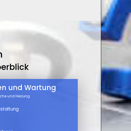
n
erblick
nen und Wartung
üche und Heizung
staltung