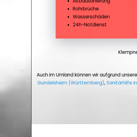
Altbausanierung
Rohrbrüche
Wasserschäden
24h-Notdienst
Klempne
Auch im Umland können wir aufgrund unser
Gundelsheim (Württemberg)
,
Sanitärhilfe 