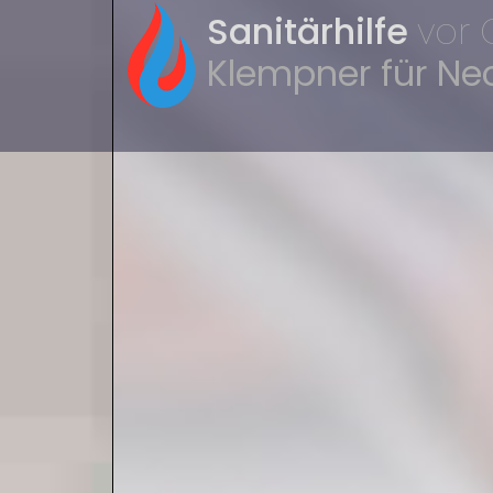
Sanitärhilfe
vor 
Klempner für N