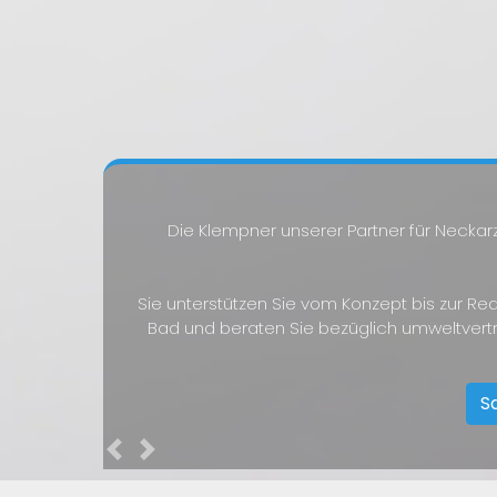
Die Klempner unserer Partner für Necka
Sie unterstützen Sie vom Konzept bis zur Rea
Bad und beraten Sie bezüglich umweltvert
S
Previous
Next