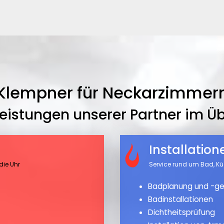
Klempner für Neckarzimmer
leistungen unserer Partner im Üb
Installatio
die Uhr
Service rund um Bad, K
Badplanung und -ge
Badinstallationen
Dichtheitsprüfung