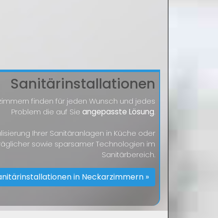
Sanitärinstallationen
rzimmern finden für jeden Wunsch und jedes
Problem die auf Sie
angepasste Lösung
.
lisierung Ihrer Sanitäranlagen in Küche oder
räglicher sowie sparsamer Technologien im
Sanitärbereich.
anitärinstallationen in Neckarzimmern »