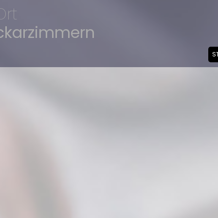
Ort
eckarzimmern
S