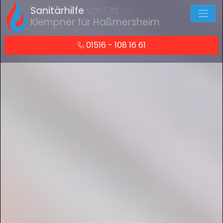
Sanitärhilfe
vor Ort
Klempner für Haßmersheim
01516 - 108 16 61