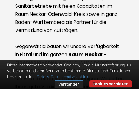
Sanitärbetriebe mit freien Kapazitäten im
Raum Neckar-Odenwald-Kreis sowie in ganz
Baden-Württemberg als Partner für die
Vermittlung von Aufträgen.
Gegenwärtig bauen wir unsere Verfügbarkeit
in Elztal und im ganzen
Raum Neckar-
Odenwald-Kreis
weiter aus und benötigen
Diese Internetseite verwendet Cookies, um die Nutzererfahrung zu
daher gelernte Fachkräfte, die mobil sind und
verbessern und den Benutzern bestimmte Dienste und Funktionen
bereitzustellen.
Details
Datenschutzrichtlinie
die vermittelten Aufträge erledigen. Wir bieten
Cookies verbieten
Verstanden
Ihnen gute Verdienstmöglichkeiten und
Auftragszahlen für den Fall, dass Sie
selbstständig sind und bleiben wollen.
Ihr Arbeitsfeld beinhaltet dabei die
Realisierung von uns an Sie vermittelter
Aufträge bei den Kunden - wie