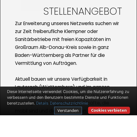
STELLENANGEBOT
Zur Erweiterung unseres Netzwerks suchen wir
zur Zeit freiberufliche Klempner oder
Sanitärbetriebe mit freien Kapazitäten im
Großraum Alb-Donau-Kreis sowie in ganz
Baden-Württemberg als Partner für die
Vermittlung von Aufträgen.
Aktuell bauen wir unsere Verfügbarkeit in
Lauterach (Württemberg) und im ganzen
Diese Internetseite verwendet Cookies, um die Nutzererfahrung zu
Raum Alb-Donau-Kreis
weiter aus und
verbessern und den Benutzern bestimmte Dienste und Funktionen
benötigen daher gelernte Fachkräfte, die
bereitzustellen.
Details
Datenschutzrichtlinie
Cookies verbieten
Verstanden
mobil sind und die vermittelten Aufträge
durchführen. Wir bieten Ihnen gute
Verdienstmöglichkeiten und Auftragszahlen
für den Fall, dass Sie selbstständig sind und