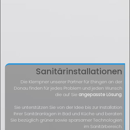
Sanitärinstallationen
Die Klempner unserer Partner für Ehingen an der
Donau finden für jedes Problem und jeden Wunsch
die auf Sie
angepasste Lösung
.
Sie unterstützen Sie von der Idee bis zur Installation
Ihrer Sanitäranlagen in Bad und Küche und beraten
Sie bezüglich grüner sowie sparsamer Technologien
im Sanitärbereich.