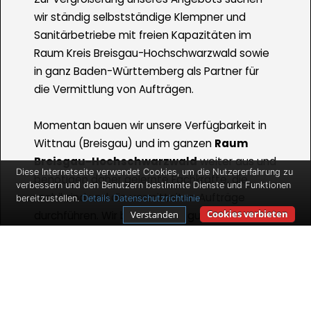
wir ständig selbstständige Klempner und
Sanitärbetriebe mit freien Kapazitäten im
Raum Kreis Breisgau-Hochschwarzwald sowie
in ganz Baden-Württemberg als Partner für
die Vermittlung von Aufträgen.
Momentan bauen wir unsere Verfügbarkeit in
Wittnau (Breisgau) und im ganzen
Raum
Breisgau-Hochschwarzwald
weiter aus und
Diese Internetseite verwendet Cookies, um die Nutzererfahrung zu
benötigen daher gelernte Fachkräfte, die
verbessern und den Benutzern bestimmte Dienste und Funktionen
mobil sind und die vermittelten Aufträge
bereitzustellen.
Details
Datenschutzrichtlinie
Cookies verbieten
Verstanden
durchführen. Wir bieten Ihnen gute
Verdienstmöglichkeiten und Auftragszahlen
für den Fall, dass Sie selbstständig sind und
bleiben wollen.
Ihr Tätigkeitsbereich umfasst dabei die