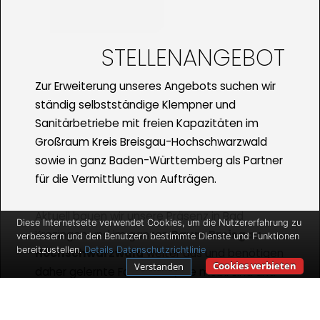
STELLENANGEBOT
Zur Erweiterung unseres Angebots suchen wir
ständig selbstständige Klempner und
Sanitärbetriebe mit freien Kapazitäten im
Großraum Kreis Breisgau-Hochschwarzwald
sowie in ganz Baden-Württemberg als Partner
für die Vermittlung von Aufträgen.
Aktuell bauen wir unsere Präsenz in Bad
Diese Internetseite verwendet Cookies, um die Nutzererfahrung zu
Krozingen und im ganzen
Raum Breisgau-
verbessern und den Benutzern bestimmte Dienste und Funktionen
bereitzustellen.
Details
Datenschutzrichtlinie
Hochschwarzwald
weiter aus und benötigen
Cookies verbieten
Verstanden
daher gelernte Fachkräfte, die mobil sind und
die vermittelten Aufträge erledigen. Wir bieten
Ihnen gute Verdienstmöglichkeiten und