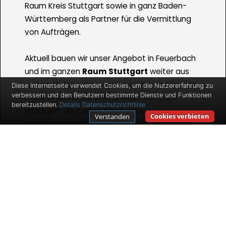
Raum Kreis Stuttgart sowie in ganz Baden-
Württemberg als Partner für die Vermittlung
von Aufträgen.
Aktuell bauen wir unser Angebot in Feuerbach
und im ganzen
Raum Stuttgart
weiter aus
und benötigen daher gelernte Fachkräfte, die
Diese Internetseite verwendet Cookies, um die Nutzererfahrung zu
verbessern und den Benutzern bestimmte Dienste und Funktionen
mobil sind und die vermittelten Aufträge
bereitzustellen.
Details
Datenschutzrichtlinie
erledigen. Wir bieten Ihnen gute
Cookies verbieten
Verstanden
Verdienstmöglichkeiten und Auftragszahlen
für den Fall, dass Sie selbstständig sind und
bleiben wollen.
Ihr Aufgabengebiet enthält dabei die
Umsetzung von uns an Sie vermittelter
Aufträge bei den Kunden - wie Kleinaufträge,
Abflussreinigungen, Sanitärinstallationen etc.