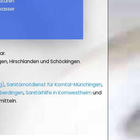
maturen
wasser
ar.
en, Hirschlanden und Schöckingen.
g)
,
Sanitärnotdienst für Korntal-Münchingen
,
eberdingen
,
Sanitärhilfe in Kornwestheim
und
itteln.