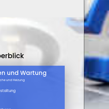
erblick
nen und Wartung
üche und Heizung
staltung