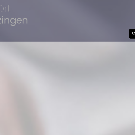
Ort
zingen
S