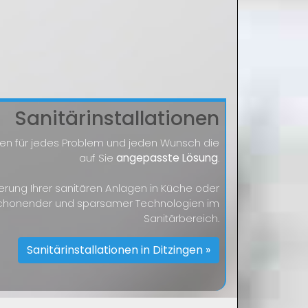
Sanitärinstallationen
nden für jedes Problem und jeden Wunsch die
auf Sie
angepasste Lösung
.
sierung Ihrer sanitären Anlagen in Küche oder
schonender und sparsamer Technologien im
Sanitärbereich.
Sanitärinstallationen in Ditzingen »