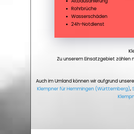
Altbausanierung
Rohrbrüche
Wasserschäden
24h-Notdienst
Kl
Zu unserem Einsatzgebiet zählen 
Auch im Umland können wir aufgrund unser
Klempner für Hemmingen (Württemberg)
,
Klempn