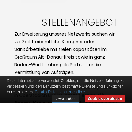
STELLENANGEBOT
Zur Erweiterung unseres Netzwerks suchen wir
zur Zeit freiberufliche Klempner oder
Sanitärbetriebe mit freien Kapazitäten im
Großraum Alb-Donau-Kreis sowie in ganz
Baden-Württemberg als Partner für die
Vermittlung von Aufträgen.
Diese Internetseite verwendet Cookies, um die Nutzererfahrung zu
verbessern und den Benutzern bestimmte Dienste und Funktionen
Gegenwärtig bauen wir unsere Verfügbarkeit
bereitzustellen.
Details
Datenschutzrichtlinie
in Oberstadion und im ganzen
Raum Alb-
Cookies verbieten
Verstanden
Donau-Kreis
weiter aus und benötigen daher
erfahrene Fachkräfte, die mobil sind und die
vermittelten Aufträge ausführen. Wir bieten
Ihnen gute Verdienstmöglichkeiten und