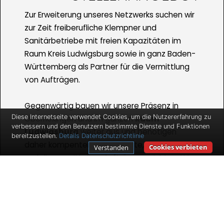
Zur Erweiterung unseres Netzwerks suchen wir
zur Zeit freiberufliche Klempner und
Sanitärbetriebe mit freien Kapazitäten im
Raum Kreis Ludwigsburg sowie in ganz Baden-
Württemberg als Partner für die Vermittlung
von Aufträgen.
Gegenwärtig bauen wir unsere Präsenz in
Diese Internetseite verwendet Cookies, um die Nutzererfahrung zu
Oberriexingen und im ganzen
Raum
verbessern und den Benutzern bestimmte Dienste und Funktionen
Ludwigsburg
weiter aus und benötigen
bereitzustellen.
Details
Datenschutzrichtlinie
daher kompentente Fachkräfte, die mobil sind
Cookies verbieten
Verstanden
und die vermittelten Aufträge verrichten. Wir
bieten Ihnen gute Verdienstmöglichkeiten und
Auftragszahlen für den Fall, dass Sie
selbstständig sind und bleiben wollen.
Ihr Tätigkeitsbereich umfasst dabei die