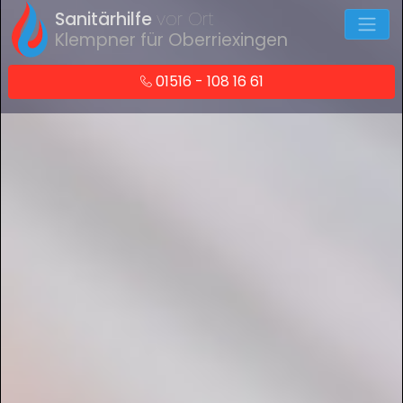
Sanitärhilfe
vor Ort
Klempner für Oberriexingen
01516 - 108 16 61