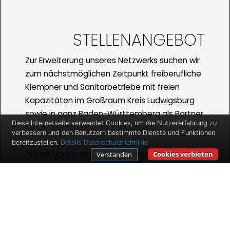
STELLENANGEBOT
Zur Erweiterung unseres Netzwerks suchen wir
zum nächstmöglichen Zeitpunkt freiberufliche
Klempner und Sanitärbetriebe mit freien
Kapazitäten im Großraum Kreis Ludwigsburg
sowie in ganz Baden-Württemberg als Partner
Diese Internetseite verwendet Cookies, um die Nutzererfahrung zu
für die Vermittlung von Aufträgen.
verbessern und den Benutzern bestimmte Dienste und Funktionen
bereitzustellen.
Details
Datenschutzrichtlinie
Aktuell bauen wir unser Angebot in
Cookies verbieten
Verstanden
Markgröningen und im ganzen
Raum
Ludwigsburg
weiter aus und benötigen
daher kompentente Fachkräfte, die mobil sind
und die vermittelten Aufträge erledigen. Wir
bieten Ihnen gute Verdienstmöglichkeiten und