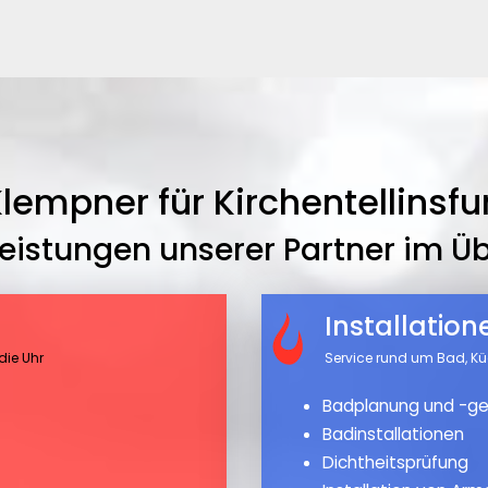
lempner für Kirchentellinsfu
leistungen unserer Partner im Üb
Installatio
die Uhr
Service rund um Bad, K
Badplanung und -ge
Badinstallationen
Dichtheitsprüfung