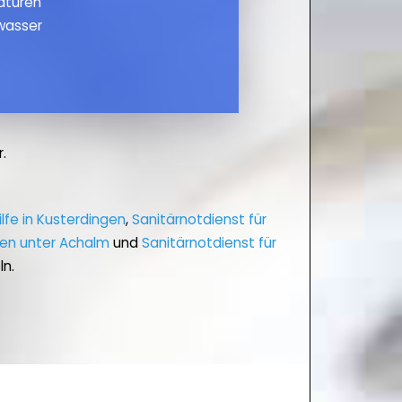
maturen
wasser
.
ilfe in Kusterdingen
,
Sanitärnotdienst für
gen unter Achalm
und
Sanitärnotdienst für
ln.