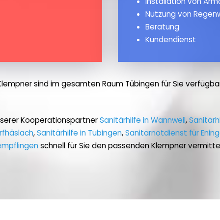
Installation von Ar
Nutzung von Regen
Beratung
Kundendienst
Klempner sind im gesamten Raum Tübingen für Sie verfügbar
nserer Kooperationspartner
Sanitärhilfe in Wannweil
,
Sanitärh
rfhäslach
,
Sanitärhilfe in Tübingen
,
Sanitärnotdienst für Enin
empflingen
schnell für Sie den passenden Klempner vermitte