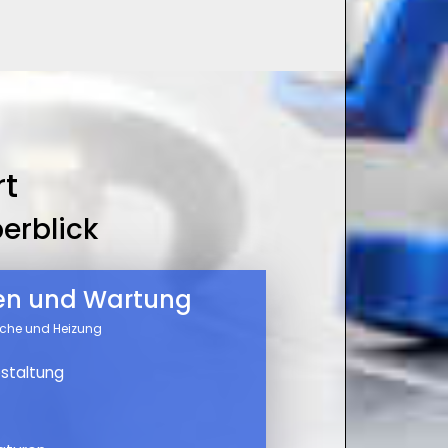
rt
erblick
nen und Wartung
üche und Heizung
staltung