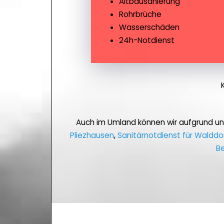
Altbausanierung
Rohrbrüche
Wasserschäden
24h-Notdienst
Auch im Umland können wir aufgrund u
Pliezhausen
,
Sanitärnotdienst für Walddo
B