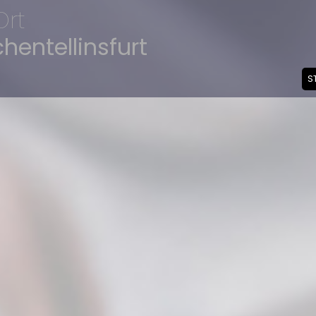
Ort
hentellinsfurt
S