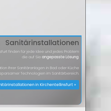
Sanitärinstallationen
nsfurt finden für jede Idee und jedes Problem
die auf Sie
angepasste Lösung
.
lation Ihrer Sanitäranlagen in Bad oder Küche
 sparsamer Technologien im Sanitärbereich.
itärinstallationen in Kirchentellinsfurt »