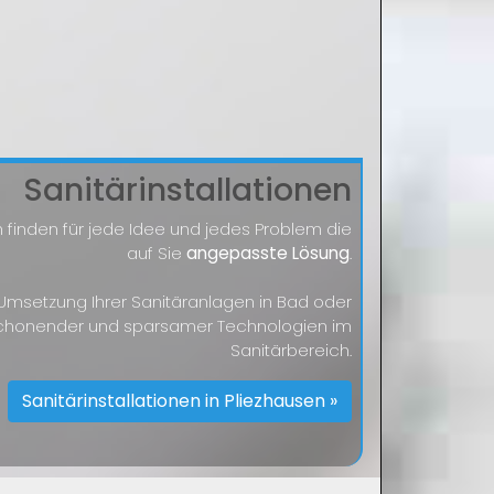
Sanitärinstallationen
n finden für jede Idee und jedes Problem die
auf Sie
angepasste Lösung
.
 Umsetzung Ihrer Sanitäranlagen in Bad oder
schonender und sparsamer Technologien im
Sanitärbereich.
Sanitärinstallationen in Pliezhausen »