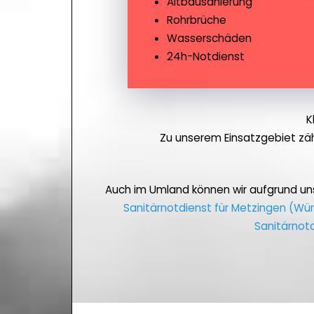
Altbausanierung
Rohrbrüche
Wasserschäden
24h-Notdienst
K
Zu unserem Einsatzgebiet zä
Auch im Umland können wir aufgrund un
Sanitärnotdienst für Metzingen (W
Sanitärnotd