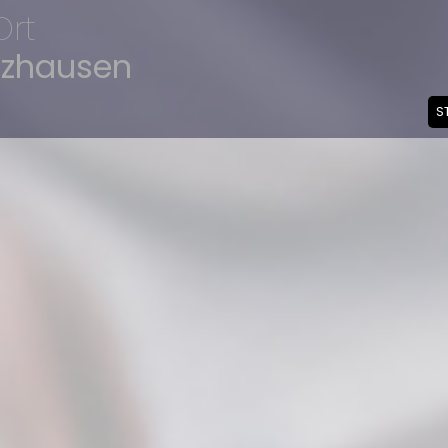
Ort
iezhausen
S