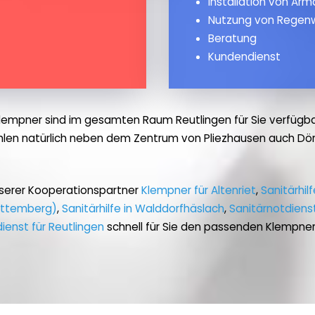
Installation von Ar
Nutzung von Regen
Beratung
Kundendienst
lempner sind im gesamten Raum Reutlingen für Sie verfügba
hlen natürlich neben dem Zentrum von Pliezhausen auch Dör
serer Kooperationspartner
Klempner für Altenriet
,
Sanitärhilf
ürttemberg)
,
Sanitärhilfe in Walddorfhäslach
,
Sanitärnotdiens
ienst für Reutlingen
schnell für Sie den passenden Klempner