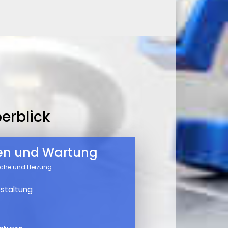
erblick
nen und Wartung
üche und Heizung
staltung