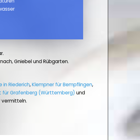
maturen
wasser
r.
nach, Gniebel und Rübgarten.
e in Riederich
,
Klempner für Bempflingen
,
t für Grafenberg (Württemberg)
und
 vermitteln.