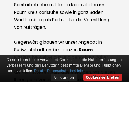
Sanitärbetriebe mit freien Kapazitäten im
Raum Kreis Karlsruhe sowie in ganz Baden-
Württemberg als Partner für die Vermittlung
von Aufträgen.
Gegenwärtig bauen wir unser Angebot in
Südweststadt und im ganzen
Raum
Karlsruhe
weiter aus und benötigen daher
Diese Internetseite verwendet Cookies, um die Nutzererfahrung zu
kompentente Fachkräfte, die mobil sind und
verbessern und den Benutzern bestimmte Dienste und Funktionen
bereitzustellen.
Details
Datenschutzrichtlinie
die vermittelten Aufträge erledigen. Wir bieten
Cookies verbieten
Verstanden
Ihnen gute Verdienstmöglichkeiten und
Auftragszahlen für den Fall, dass Sie
selbstständig sind und bleiben wollen.
Ihr Arbeitsfeld enthält dabei die Durchführung
von uns an Sie vermittelter Aufträge bei den
Kunden - wie Kleinaufträge,