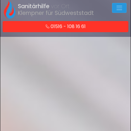
Sanitärhilfe
vor Ort
Klempner für Südweststadt
01516 - 108 16 61