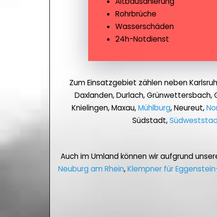
Altbausanierung
Rohrbrüche
Wasserschäden
24h-Notdienst
Zum Einsatzgebiet zählen neben Karlsru
Daxlanden, Durlach, Grünwettersbach, G
Knielingen, Maxau,
Mühlburg
, Neureut,
No
Südstadt,
Südweststad
Auch im Umland können wir aufgrund unser
Neuburg am Rhein
,
Klempner für Eggenstei