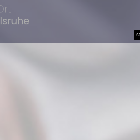
Ort
lsruhe
S