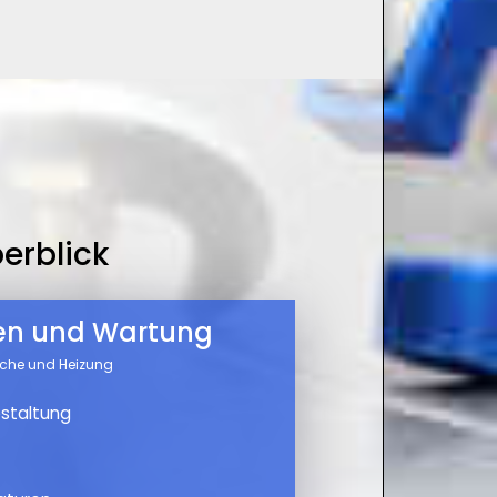
erblick
nen und Wartung
üche und Heizung
staltung