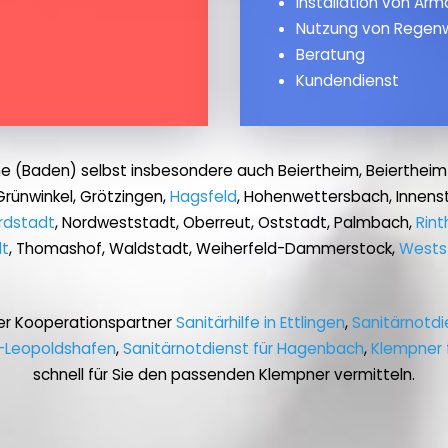
Installation von Ar
Nutzung von Regen
Beratung
Kundendienst
he (Baden) selbst insbesondere auch Beiertheim, Beiertheim
rünwinkel, Grötzingen,
Hagsfeld
, Hohenwettersbach, Innens
rdstadt
, Nordweststadt, Oberreut, Oststadt, Palmbach,
Rint
t
, Thomashof, Waldstadt, Weiherfeld-Dammerstock,
Wests
er Kooperationspartner
Sanitärhilfe in Ettlingen
,
Sanitärnotdi
n-Leopoldshafen
,
Sanitärnotdienst für Hagenbach
,
Klempner 
schnell für Sie den passenden Klempner vermitteln.