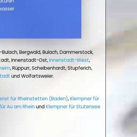
maturen
wasser
-Bulach, Bergwald, Bulach, Dammerstock,
tadt, Innenstadt-Ost,
Innenstadt-West
,
heim
, Rüppurr, Scheibenhardt, Stupferich,
tadt
und Wolfartsweier.
enst für Rheinstetten (Baden)
,
Klempner für
für Au am Rhein
und
Klempner für Stutensee