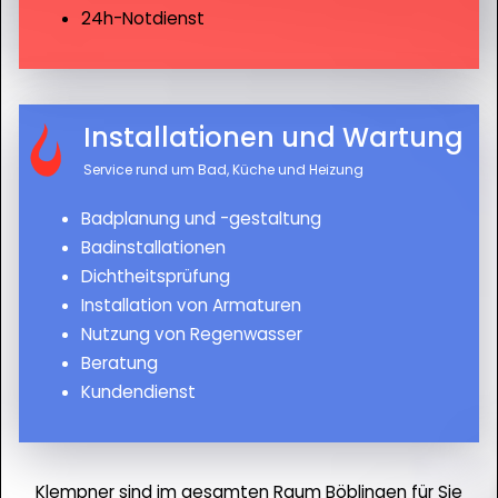
24h-Notdienst
Installationen und Wartung
Service rund um Bad, Küche und Heizung
Badplanung und -gestaltung
Badinstallationen
Dichtheitsprüfung
Installation von Armaturen
Nutzung von Regenwasser
Beratung
Kundendienst
Klempner sind im gesamten Raum Böblingen für Sie