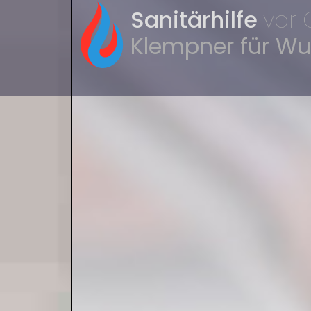
Sanitärhilfe
vor 
Klempner für W