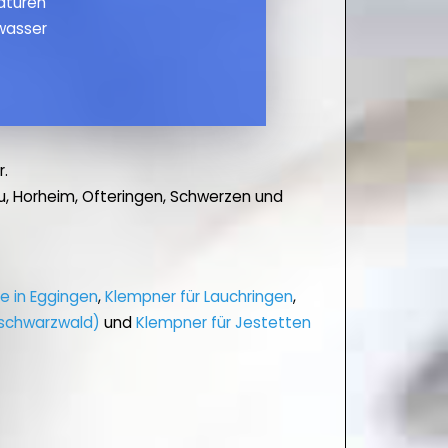
maturen
wasser
.
, Horheim, Ofteringen, Schwerzen und
fe in Eggingen
,
Klempner für Lauchringen
,
hschwarzwald)
und
Klempner für Jestetten