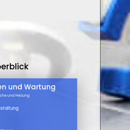
erblick
nen und Wartung
üche und Heizung
staltung