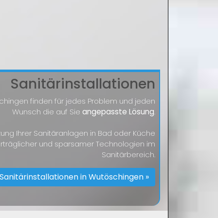
Sanitärinstallationen
schingen finden für jedes Problem und jeden
Wunsch die auf Sie
angepasste Lösung
.
zung Ihrer Sanitäranlagen in Bad oder Küche
rträglicher und sparsamer Technologien im
Sanitärbereich.
Sanitärinstallationen in Wutöschingen »