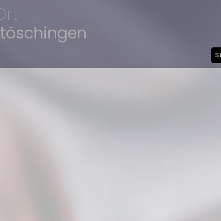
Ort
utöschingen
S