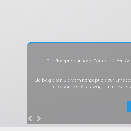
Die Klempner unserer Partner für Wutö
Sie begleiten Sie vom Konzept bis zur Umset
und beraten Sie bezüglich umweltve
Previous
Next