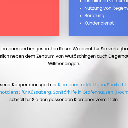
Installation von Ar
Nutzung von Regen
Beratung
Kundendienst
Klempner sind im gesamten Raum Waldshut für Sie verfügbar
ürlich neben dem Zentrum von Wutöschingen auch Degernau
Willmendingen.
nserer Kooperationspartner
Klempner für Klettgau
,
Sanitärhil
notdienst für Küssaberg
,
Sanitärhilfe in Grafenhausen (Hoc
schnell für Sie den passenden Klempner vermitteln.