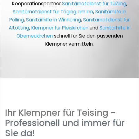
Kooperationspartner
Sanitärnotdienst für Tüßling
,
Sanitärnotdienst für Töging am Inn
,
Sanitärhilfe in
Polling
,
Sanitärhilfe in Winhöring
,
Sanitärnotdienst für
Altötting
,
Klempner für Pleiskirchen
und
Sanitärhilfe in
Oberneukirchen
schnell für Sie den passenden
Klempner vermitteln.
Ihr Klempner für Teising
-
Professionell und immer für
Sie da!