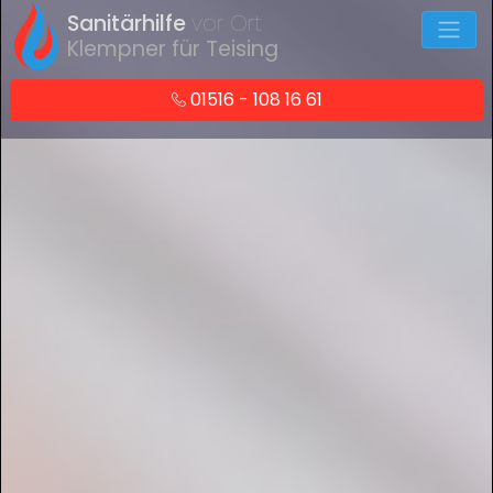
Sanitärhilfe
vor Ort
Klempner für Teising
01516 - 108 16 61