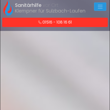
Sanitärhilfe
vor Ort
Klempner für Sulzbach-Laufen
01516 - 108 16 61