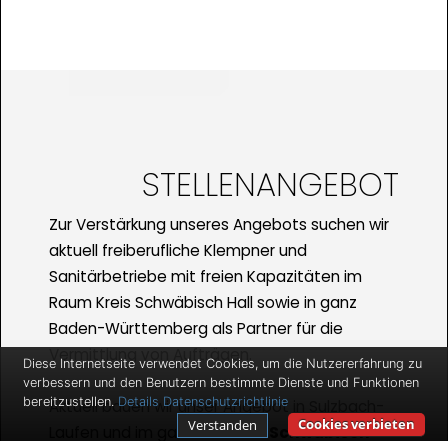
STELLENANGEBOT
Zur Verstärkung unseres Angebots suchen wir
aktuell freiberufliche Klempner und
Sanitärbetriebe mit freien Kapazitäten im
Raum Kreis Schwäbisch Hall sowie in ganz
Baden-Württemberg als Partner für die
Vermittlung von Aufträgen.
Diese Internetseite verwendet Cookies, um die Nutzererfahrung zu
verbessern und den Benutzern bestimmte Dienste und Funktionen
bereitzustellen.
Details
Datenschutzrichtlinie
Aktuell bauen wir unser Angebot in Sulzbach-
Cookies verbieten
Verstanden
Laufen und im ganzen
Raum Schwäbisch