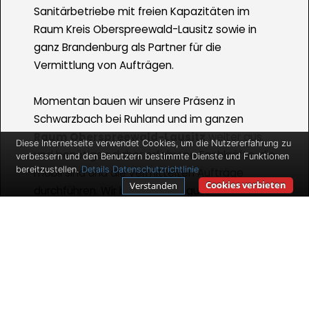
Sanitärbetriebe mit freien Kapazitäten im
Raum Kreis Oberspreewald-Lausitz sowie in
ganz Brandenburg als Partner für die
Vermittlung von Aufträgen.
Momentan bauen wir unsere Präsenz in
Schwarzbach bei Ruhland und im ganzen
Raum Oberspreewald-Lausitz
weiter aus
Diese Internetseite verwendet Cookies, um die Nutzererfahrung zu
und benötigen daher erfahrene Fachkräfte, die
verbessern und den Benutzern bestimmte Dienste und Funktionen
bereitzustellen.
Details
Datenschutzrichtlinie
mobil sind und die vermittelten Aufträge
Cookies verbieten
Verstanden
durchführen. Wir bieten Ihnen gute
Verdienstmöglichkeiten und Auftragszahlen
für den Fall, dass Sie selbstständig sind und
bleiben wollen.
Ihr Aufgabengebiet beinhaltet dabei die
Umsetzung von uns an Sie vermittelter