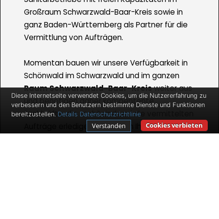
Großraum Schwarzwald-Baar-Kreis sowie in
ganz Baden-Württemberg als Partner für die
Vermittlung von Aufträgen.
Momentan bauen wir unsere Verfügbarkeit in
Schönwald im Schwarzwald und im ganzen
Raum Schwarzwald-Baar-Kreis
weiter aus
Diese Internetseite verwendet Cookies, um die Nutzererfahrung zu
und benötigen daher kompentente
verbessern und den Benutzern bestimmte Dienste und Funktionen
Fachkräfte, die mobil sind und die vermittelten
bereitzustellen.
Details
Datenschutzrichtlinie
Cookies verbieten
Verstanden
Aufträge erledigen. Wir bieten Ihnen gute
Verdienstmöglichkeiten und Auftragszahlen
für den Fall, dass Sie selbstständig sind und
bleiben wollen.
Ihr Arbeitsfeld enthält dabei die Umsetzung
von uns an Sie übermittelter Aufträge bei den
Kunden - wie Sanitärinstallationen,