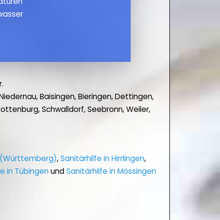
maturen
wasser
.
dernau, Baisingen, Bieringen, Dettingen,
ttenburg, Schwalldorf, Seebronn, Weiler,
n (Württemberg)
,
Sanitärhilfe in Hirrlingen
,
fe in Tübingen
und
Sanitärhilfe in Mössingen