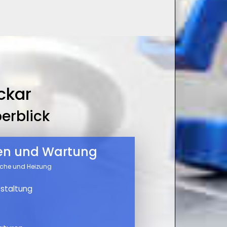
ckar
erblick
nen und Wartung
üche und Heizung
staltung