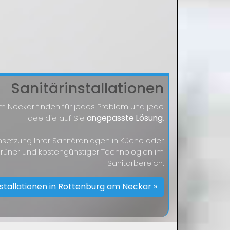
Sanitärinstallationen
am Neckar finden für jedes Problem und jede
Idee die auf Sie
angepasste Lösung
.
Umsetzung Ihrer Sanitäranlagen in Küche oder
grüner und kostengünstiger Technologien im
Sanitärbereich.
nstallationen in Rottenburg am Neckar »