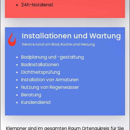
24h-Notdienst
Installationen und Wartung
Service rund um Bad, Küche und Heizung
Badplanung und -gestaltung
Badinstallationen
Dichtheitsprüfung
Installation von Armaturen
Nutzung von Regenwasser
Beratung
Kundendienst
Klempner sind im gesamten Raum Ortenaukreis für Sie