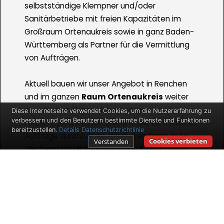
selbstständige Klempner und/oder
Sanitärbetriebe mit freien Kapazitäten im
Großraum Ortenaukreis sowie in ganz Baden-
Württemberg als Partner für die Vermittlung
von Aufträgen.
Aktuell bauen wir unser Angebot in Renchen
und im ganzen
Raum Ortenaukreis
weiter
aus und benötigen daher kompentente
Diese Internetseite verwendet Cookies, um die Nutzererfahrung zu
verbessern und den Benutzern bestimmte Dienste und Funktionen
Fachkräfte, die mobil sind und die vermittelten
bereitzustellen.
Details
Datenschutzrichtlinie
Aufträge durchführen. Wir bieten Ihnen gute
Cookies verbieten
Verstanden
Verdienstmöglichkeiten und Auftragszahlen
für den Fall, dass Sie selbstständig sind und
bleiben wollen.
Ihr Arbeitsfeld beinhaltet dabei die
Realisierung von uns an Sie weitergegebener