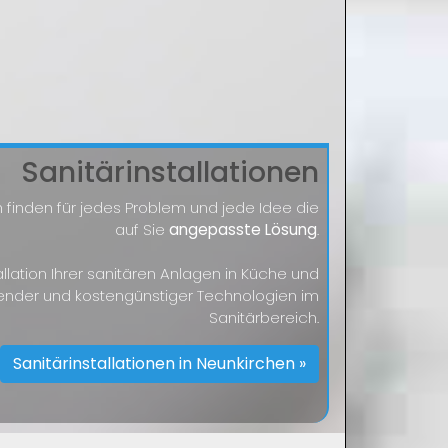
Sanitärinstallationen
 finden für jedes Problem und jede Idee die
auf Sie
angepasste Lösung
.
tallation Ihrer sanitären Anlagen in Küche und
ender und kostengünstiger Technologien im
Sanitärbereich.
Sanitärinstallationen in Neunkirchen »