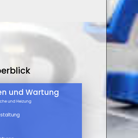
erblick
nen und Wartung
üche und Heizung
staltung