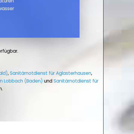
maturen
wasser
rfügbar.
ald)
,
Sanitärnotdienst für Aglasterhausen
,
 in Lobbach (Baden)
und
Sanitärnotdienst für
n.