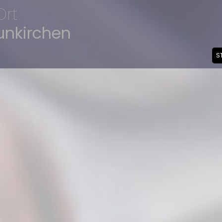
Ort
unkirchen
S