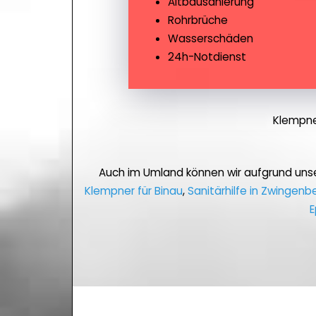
Altbausanierung
Rohrbrüche
Wasserschäden
24h-Notdienst
Klempne
Auch im Umland können wir aufgrund uns
Klempner für Binau
,
Sanitärhilfe in Zwingen
E