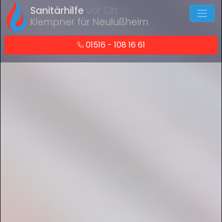
Sanitärhilfe
vor Ort
Klempner für Neulußheim
01516 - 108 16 61