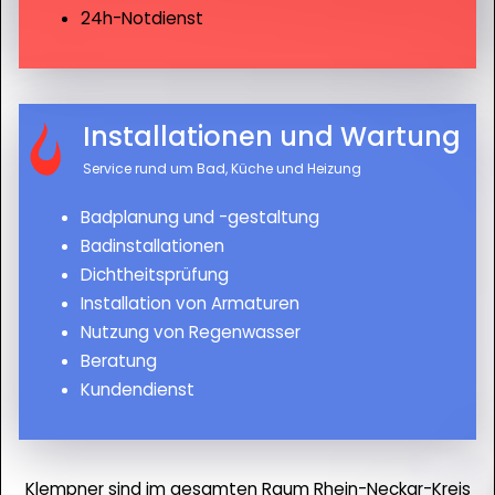
24h-Notdienst
Installationen und Wartung
Service rund um Bad, Küche und Heizung
Badplanung und -gestaltung
Badinstallationen
Dichtheitsprüfung
Installation von Armaturen
Nutzung von Regenwasser
Beratung
Kundendienst
Klempner sind im gesamten Raum Rhein-Neckar-Kreis