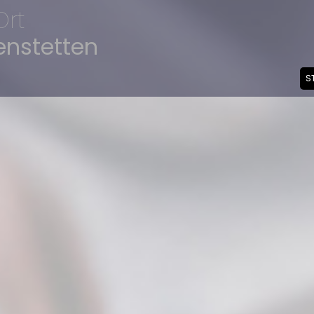
Ort
enstetten
S