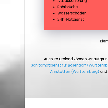
Altbausanierung
Rohrbrüche
Wasserschäden
24h-Notdienst
Klem
Auch im Umland können wir aufgrun
Sanitärnotdienst für Ballendorf (Württemb
Amstetten (Württemberg)
und