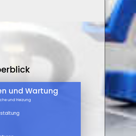
erblick
nen und Wartung
üche und Heizung
staltung