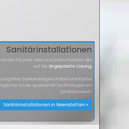
Sanitärinstallationen
 finden für jede Idee und jedes Problem die
auf Sie
angepasste Lösung
.
tzung Ihrer Sanitäranlagen in Bad und Küche
räglicher sowie sparsamer Technologien im
Sanitärbereich.
Sanitärinstallationen in Neenstetten »