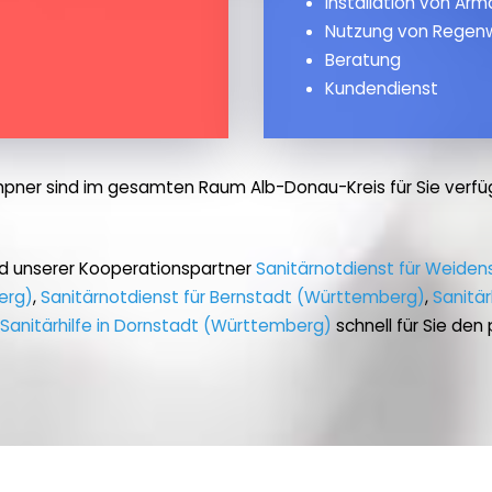
Installation von Ar
Nutzung von Regen
Beratung
Kundendienst
pner sind im gesamten Raum Alb-Donau-Kreis für Sie verfü
d unserer Kooperationspartner
Sanitärnotdienst für Weiden
erg)
,
Sanitärnotdienst für Bernstadt (Württemberg)
,
Sanitär
Sanitärhilfe in Dornstadt (Württemberg)
schnell für Sie de