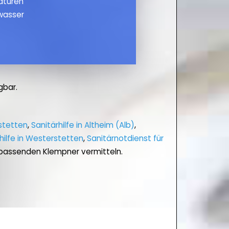
maturen
wasser
gbar.
stetten
,
Sanitärhilfe in Altheim (Alb)
,
hilfe in Westerstetten
,
Sanitärnotdienst für
n passenden Klempner vermitteln.