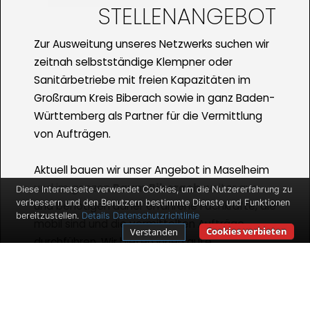
STELLENANGEBOT
Zur Ausweitung unseres Netzwerks suchen wir
zeitnah selbstständige Klempner oder
Sanitärbetriebe mit freien Kapazitäten im
Großraum Kreis Biberach sowie in ganz Baden-
Württemberg als Partner für die Vermittlung
von Aufträgen.
Aktuell bauen wir unser Angebot in Maselheim
und im ganzen
Raum Biberach
weiter aus
Diese Internetseite verwendet Cookies, um die Nutzererfahrung zu
verbessern und den Benutzern bestimmte Dienste und Funktionen
und benötigen daher erfahrene Fachkräfte, die
bereitzustellen.
Details
Datenschutzrichtlinie
mobil sind und die vermittelten Aufträge
Cookies verbieten
Verstanden
durchführen. Wir bieten Ihnen gute
Verdienstmöglichkeiten und Auftragszahlen
für den Fall, dass Sie selbstständig sind und
bleiben wollen.