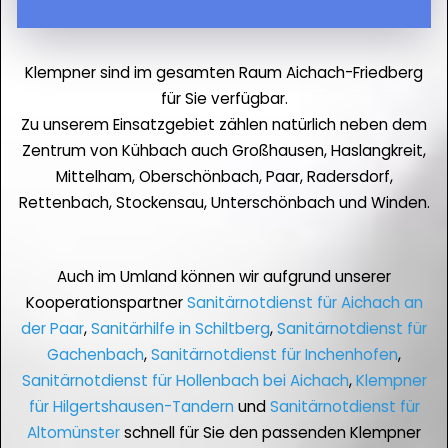
Klempner sind im gesamten Raum Aichach-Friedberg
für Sie verfügbar.
Zu unserem Einsatzgebiet zählen natürlich neben dem
Zentrum von Kühbach auch Großhausen, Haslangkreit,
Mittelham, Oberschönbach, Paar, Radersdorf,
Rettenbach, Stockensau, Unterschönbach und Winden.
Auch im Umland können wir aufgrund unserer
Kooperationspartner
Sanitärnotdienst für Aichach an
der Paar
,
Sanitärhilfe in Schiltberg
,
Sanitärnotdienst für
Gachenbach
,
Sanitärnotdienst für Inchenhofen
,
Sanitärnotdienst für Hollenbach bei Aichach
,
Klempner
für Hilgertshausen-Tandern
und
Sanitärnotdienst für
Altomünster
schnell für Sie den passenden Klempner