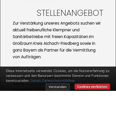
STELLENANGEBOT
Zur Verstärkung unseres Angebots suchen wir
aktuell freiberufliche Klempner und
Sanitärbetriebe mit freien Kapazitäten im
Großraum Kreis Aichach-Friedberg sowie in
ganz Bayern als Partner für die Vermittlung
von Aufträgen.
Aktuell bauen wir unsere Präsenz in Kühbach
Diese Internetseite verwendet Cookies, um die Nutzererfahrung zu
verbessern und den Benutzern bestimmte Dienste und Funktionen
und im ganzen
Raum Aichach-Friedberg
bereitzustellen.
Details
Datenschutzrichtlinie
weiter aus und benötigen daher kompentente
Cookies verbieten
Verstanden
Fachkräfte, die mobil sind und die vermittelten
Aufträge verrichten. Wir bieten Ihnen gute
Verdienstmöglichkeiten und Auftragszahlen
für den Fall, dass Sie selbstständig sind und