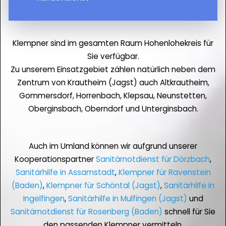
Klempner sind im gesamten Raum Hohenlohekreis für
Sie verfügbar.
Zu unserem Einsatzgebiet zählen natürlich neben dem
Zentrum von Krautheim (Jagst) auch Altkrautheim,
Gommersdorf, Horrenbach, Klepsau, Neunstetten,
Oberginsbach, Oberndorf und Unterginsbach.
Auch im Umland können wir aufgrund unserer
Kooperationspartner
Sanitärnotdienst für Dörzbach
,
Sanitärhilfe in Assamstadt
,
Klempner für Ravenstein
(Baden)
,
Klempner für Schöntal (Jagst)
,
Sanitärhilfe in
Ingelfingen
,
Sanitärhilfe in Mulfingen (Jagst)
und
Sanitärnotdienst für Rosenberg (Baden)
schnell für Sie
den passenden Klempner vermitteln.