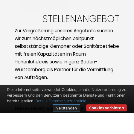
STELLENANGEBOT
Zur Vergrößerung unseres Angebots suchen
wir zum nächstmöglichen Zeitpunkt
selbstständige Klempner oder Sanitärbetriebe
mit freien Kapazitäten im Raum
Hohenlohekreis sowie in ganz Baden-
Württemberg als Partner für die Vermittlung
von Aufträgen.
Diese Internetseite verwendet Cookies, um die Nutzererfahrung zu
Momentan bauen wir unsere Präsenz in
verbessern und den Benutzern bestimmte Dienste und Funktionen
Krautheim (Jagst) und im ganzen
Raum
bereitzustellen.
Details
Datenschutzrichtlinie
Cookies verbieten
Verstanden
Hohenlohekreis
weiter aus und benötigen
daher erfahrene Fachkräfte, die mobil sind und
die vermittelten Aufträge erledigen. Wir bieten
Ihnen gute Verdienstmöglichkeiten und