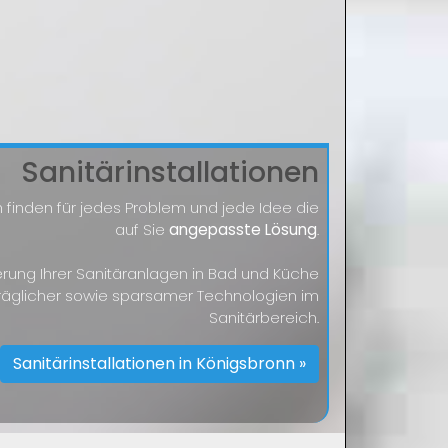
Sanitärinstallationen
 finden für jedes Problem und jede Idee die
auf Sie
angepasste Lösung
.
sierung Ihrer Sanitäranlagen in Bad und Küche
räglicher sowie sparsamer Technologien im
Sanitärbereich.
Sanitärinstallationen in Königsbronn »