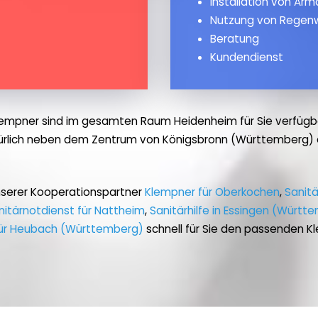
Installation von Ar
Nutzung von Regen
Beratung
Kundendienst
empner sind im gesamten Raum Heidenheim für Sie verfügb
ürlich neben dem Zentrum von Königsbronn (Württemberg) 
nserer Kooperationspartner
Klempner für Oberkochen
,
Sanitä
nitärnotdienst für Nattheim
,
Sanitärhilfe in Essingen (Württ
für Heubach (Württemberg)
schnell für Sie den passenden K