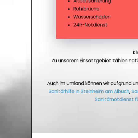
Altbausanierung
Rohrbrüche
Wasserschäden
24h-Notdienst
Kl
Zu unserem Einsatzgebiet zählen nat
Auch im Umland können wir aufgrund u
Sanitärhilfe in Steinheim am Albuch
,
Sa
Sanitärnotdienst 