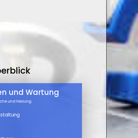
erblick
nen und Wartung
üche und Heizung
staltung