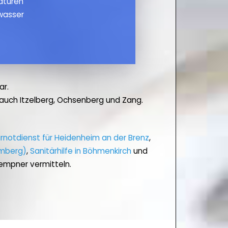
maturen
wasser
ar.
auch Itzelberg, Ochsenberg und Zang.
rnotdienst für Heidenheim an der Brenz
,
emberg)
,
Sanitärhilfe in Böhmenkirch
und
lempner vermitteln.