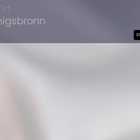
Ort
nigsbronn
S