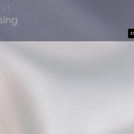
Ort
sing
S