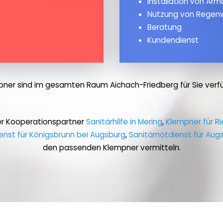
Installation von Ar
Nutzung von Regen
Beratung
Kundendienst
ner sind im gesamten Raum Aichach-Friedberg für Sie verf
er Kooperationspartner
Sanitärhilfe in Mering
,
Klempner für Ri
enst für Königsbrunn bei Augsburg
,
Sanitärnotdienst für Aug
den passenden Klempner vermitteln.