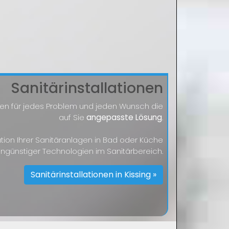
Sanitärinstallationen
nden für jedes Problem und jeden Wunsch die
auf Sie
angepasste Lösung
.
lation Ihrer Sanitäranlagen in Bad oder Küche
engünstiger Technologien im Sanitärbereich.
Sanitärinstallationen in Kissing »