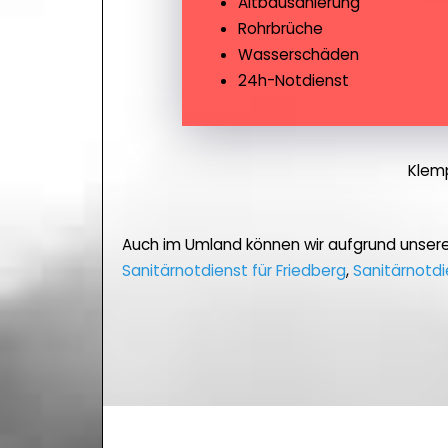
Altbausanierung
Rohrbrüche
Wasserschäden
24h-Notdienst
Klemp
Auch im Umland können wir aufgrund unser
Sanitärnotdienst für Friedberg
,
Sanitärnotdi