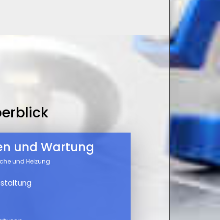
erblick
nen und Wartung
üche und Heizung
staltung