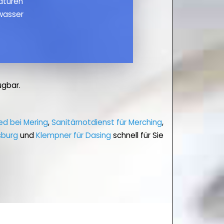
maturen
wasser
ügbar.
ed bei Mering
,
Sanitärnotdienst für Merching
,
sburg
und
Klempner für Dasing
schnell für Sie