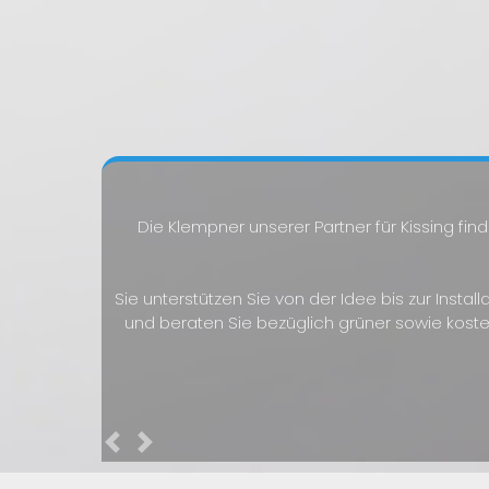
Die Klempner unserer Partner für Kissing fi
Sie unterstützen Sie von der Idee bis zur Instal
und beraten Sie bezüglich grüner sowie kost
Previous
Next