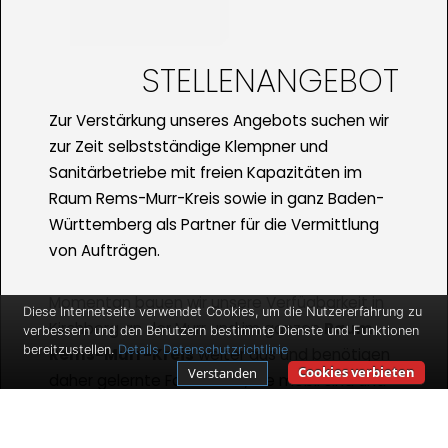
STELLENANGEBOT
Zur Verstärkung unseres Angebots suchen wir
zur Zeit selbstständige Klempner und
Sanitärbetriebe mit freien Kapazitäten im
Raum Rems-Murr-Kreis sowie in ganz Baden-
Württemberg als Partner für die Vermittlung
von Aufträgen.
Momentan bauen wir unsere Verfügbarkeit in
Diese Internetseite verwendet Cookies, um die Nutzererfahrung zu
Kirchberg an der Murr und im ganzen
Raum
verbessern und den Benutzern bestimmte Dienste und Funktionen
bereitzustellen.
Details
Datenschutzrichtlinie
Rems-Murr-Kreis
weiter aus und benötigen
Cookies verbieten
Verstanden
daher gelernte Fachkräfte, die mobil sind und
die vermittelten Aufträge verrichten. Wir
bieten Ihnen gute Verdienstmöglichkeiten und