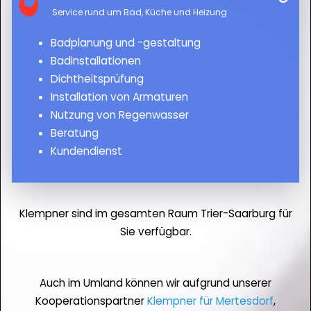
Service rund um Bad, Küche und Heizung
Badplanung und -gestaltung
Badinstallationen
Dichtheitsprüfung
Installation von Armaturen
Nutzung von Regenwasser
Beratung
Kundendienst
Klempner sind im gesamten Raum Trier-Saarburg für
Sie verfügbar.
Auch im Umland können wir aufgrund unserer
Kooperationspartner
Klempner für Mertesdorf
,