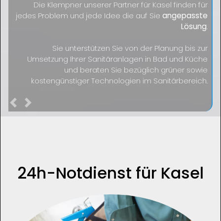
Die Klempner unserer Partner für Kasel finden für
jedes Problem und jede Idee die auf Sie
angepasste
Lösung
.
Sie unterstützen Sie von der Planung bis zur
Umsetzung Ihrer Sanitäranlagen in Bad und Küche
und beraten Sie bezüglich grüner sowie
kostengünstiger Technologien im Sanitärbereich.
Previous
Next
24h-Notdienst für Kasel