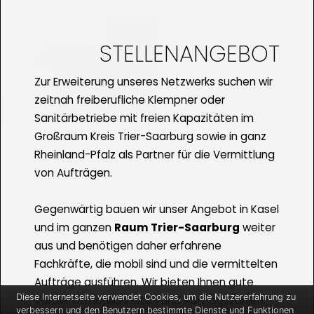
STELLENANGEBOT
Zur Erweiterung unseres Netzwerks suchen wir
zeitnah freiberufliche Klempner oder
Sanitärbetriebe mit freien Kapazitäten im
Großraum Kreis Trier-Saarburg sowie in ganz
Rheinland-Pfalz als Partner für die Vermittlung
von Aufträgen.
Gegenwärtig bauen wir unser Angebot in Kasel
und im ganzen
Raum Trier-Saarburg
weiter
aus und benötigen daher erfahrene
Fachkräfte, die mobil sind und die vermittelten
Aufträge ausführen. Wir bieten Ihnen gute
Diese Internetseite verwendet Cookies, um die Nutzererfahrung zu
Verdienstmöglichkeiten und Auftragszahlen
verbessern und den Benutzern bestimmte Dienste und Funktionen