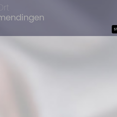
Ort
mmendingen
S