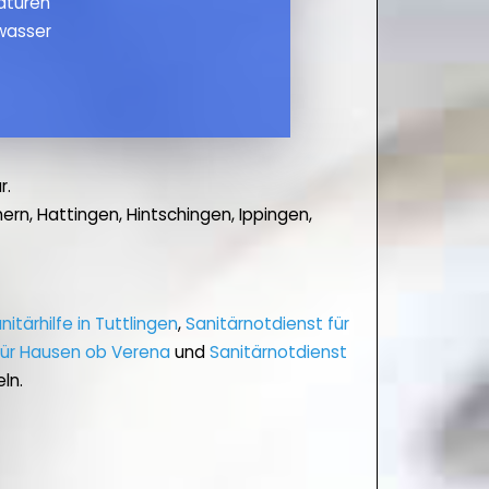
maturen
wasser
r.
, Hattingen, Hintschingen, Ippingen,
nitärhilfe in Tuttlingen
,
Sanitärnotdienst für
für Hausen ob Verena
und
Sanitärnotdienst
ln.