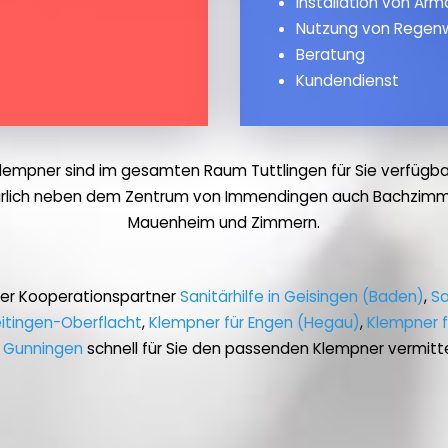
Installation von Ar
Nutzung von Regen
Beratung
Kundendienst
lempner sind im gesamten Raum Tuttlingen für Sie verfügba
ürlich neben dem Zentrum von Immendingen auch Bachzimmern
Mauenheim und Zimmern.
rer Kooperationspartner
Sanitärhilfe in Geisingen (Baden)
,
Sa
eitingen-Oberflacht
,
Klempner für Engen (Hegau)
,
Klempner 
r Gunningen
schnell für Sie den passenden Klempner vermitte