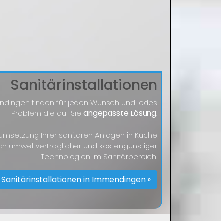
Sanitärinstallationen
endingen finden für jeden Wunsch und jedes
Problem die auf Sie
angepasste Lösung
.
r Umsetzung Ihrer sanitären Anlagen in Küche
ch umweltverträglicher und kostengünstiger
Technologien im Sanitärbereich.
Sanitärinstallationen in Immendingen »