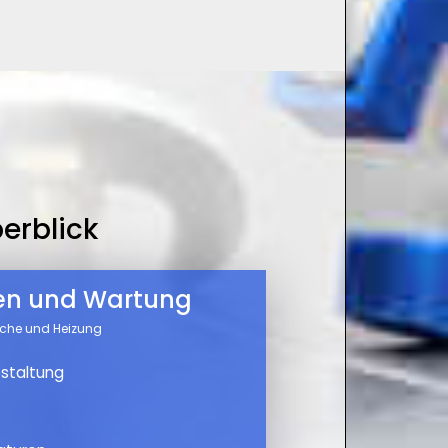
erblick
nen und Wartung
üche und Heizung
staltung