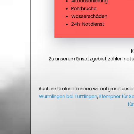
Altbausanierung
Rohrbrüche
Wasserschäden
24h-Notdienst
K
Zu unserem Einsatzgebiet zählen nat
Auch im Umland können wir aufgrund unse
Wurmlingen bei Tuttlingen
,
Klempner für S
fü