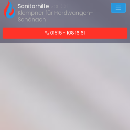
Sanitärhilfe
vor Ort
Klempner für Herdwangen-
Schönach
01516 - 108 16 61