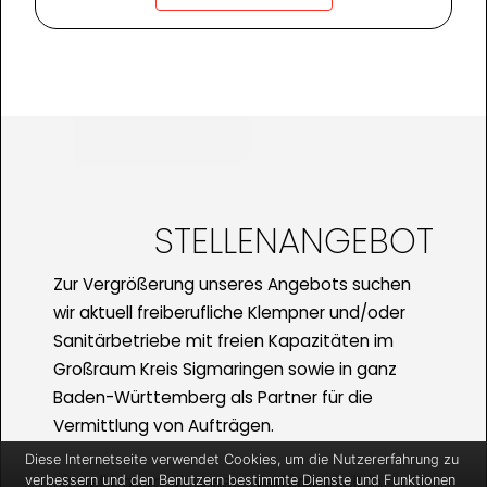
STELLENANGEBOT
Zur Vergrößerung unseres Angebots suchen
wir aktuell freiberufliche Klempner und/oder
Sanitärbetriebe mit freien Kapazitäten im
Großraum Kreis Sigmaringen sowie in ganz
Baden-Württemberg als Partner für die
Vermittlung von Aufträgen.
Diese Internetseite verwendet Cookies, um die Nutzererfahrung zu
Aktuell bauen wir unsere Verfügbarkeit in
verbessern und den Benutzern bestimmte Dienste und Funktionen