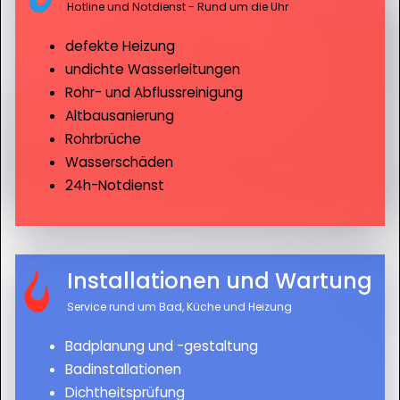
Hotline und Notdienst - Rund um die Uhr
defekte Heizung
undichte Wasserleitungen
Rohr- und Abflussreinigung
Altbausanierung
Rohrbrüche
Wasserschäden
24h-Notdienst
Installationen und Wartung
Service rund um Bad, Küche und Heizung
Badplanung und -gestaltung
Badinstallationen
Dichtheitsprüfung