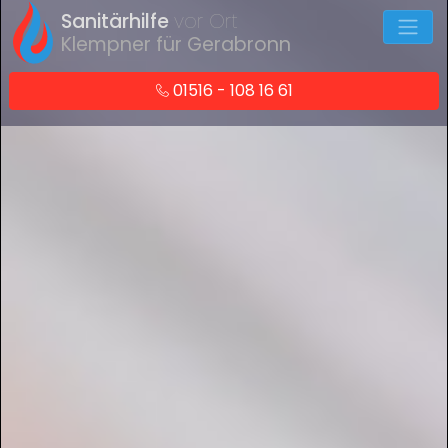
Sanitärhilfe
vor Ort
Klempner für Gerabronn
01516 - 108 16 61