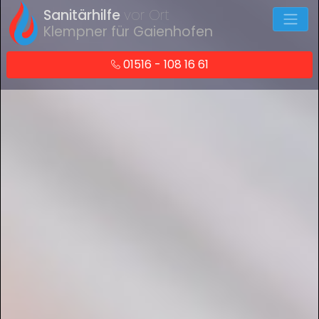
Sanitärhilfe
vor Ort
Klempner für Gaienhofen
01516 - 108 16 61