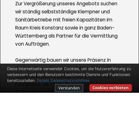
Zur Vergrößerung unseres Angebots suchen
wir ständig selbstständige Klempner und
Sanitärbetriebe mit freien Kapazitäten im
Raum Kreis Konstanz sowie in ganz Baden-
Württemberg als Partner für die Vermittlung
von Aufträgen.
Gegenwärtig bauen wir unsere Präsenz in
Gaienhofen und im ganzen
Raum Konstanz
Diese Internetseite verwendet Cookies, um die Nutzererfahrung zu
verbessern und den Benutzern bestimmte Dienste und Funktionen
weiter aus und benötigen daher gelernte
bereitzustellen.
Details
Datenschutzrichtlinie
Fachkräfte, die mobil sind und die vermittelten
Cookies verbieten
Verstanden
Aufträge verrichten. Wir bieten Ihnen gute
Verdienstmöglichkeiten und Auftragszahlen
für den Fall, dass Sie selbstständig sind und
bleiben wollen.
Ihr Tätigkeitsbereich beinhaltet dabei die