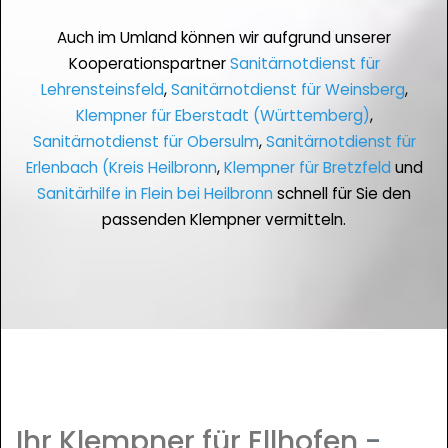
Auch im Umland können wir aufgrund unserer
Kooperationspartner
Sanitärnotdienst für
Lehrensteinsfeld
,
Sanitärnotdienst für Weinsberg
,
Klempner für Eberstadt (Württemberg)
,
Sanitärnotdienst für Obersulm
,
Sanitärnotdienst für
Erlenbach (Kreis Heilbronn
,
Klempner für Bretzfeld
und
Sanitärhilfe in Flein bei Heilbronn
schnell für Sie den
passenden Klempner vermitteln.
Ihr Klempner für Ellhofen
-