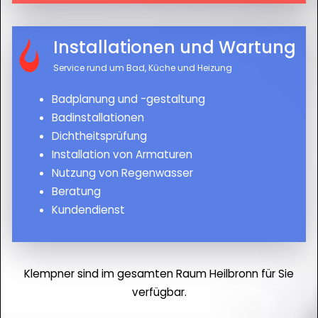
Installationen und Wartung
Service rund um Bad, Küche und Heizung
Badplanung und -gestaltung
Badinstallationen
Dichtheitsprüfung
Installation von Armaturen
Nutzung von Regenwasser
Beratung
Kundendienst
Klempner sind im gesamten Raum Heilbronn für Sie
verfügbar.