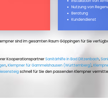
Installation von Ar
Nutzung von Regen
Beratung
Kundendienst
lempner sind im gesamten Raum Göppingen für Sie verfügba
erer Kooperationspartner
Sanitärhilfe in Bad Ditzenbach
,
San
ngen
,
Klempner für Gammelshausen (Württemberg)
,
Klempner
iesensteig
schnell für Sie den passenden Klempner vermitte