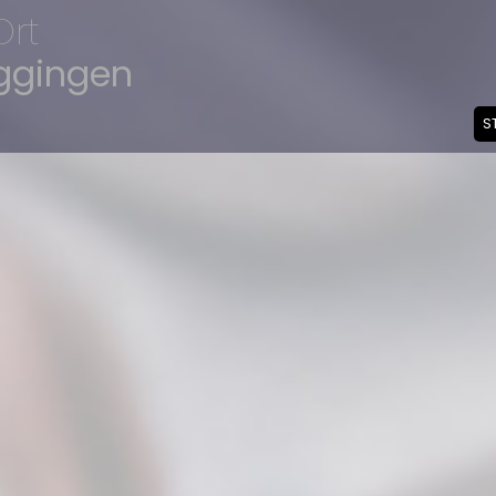
Ort
ggingen
S