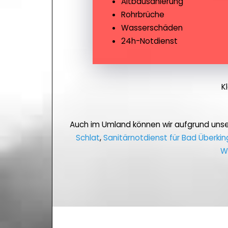
Altbausanierung
Rohrbrüche
Wasserschäden
24h-Notdienst
K
Auch im Umland können wir aufgrund uns
Schlat
,
Sanitärnotdienst für Bad Überki
W