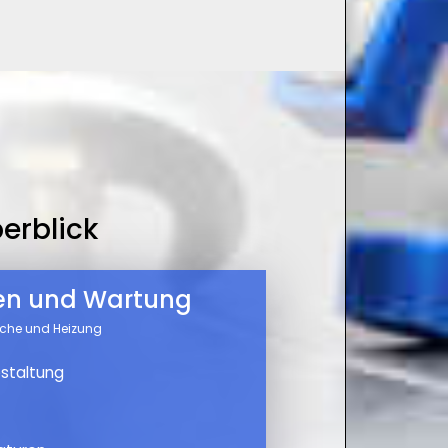
erblick
nen und Wartung
üche und Heizung
staltung