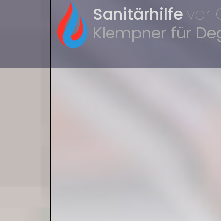
Sanitärhilfe
vor 
Klempner für De