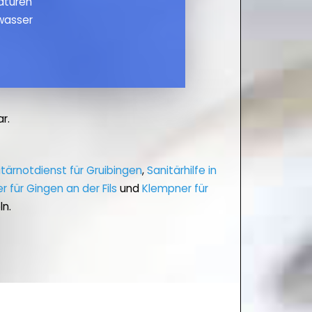
maturen
wasser
r.
itärnotdienst für Gruibingen
,
Sanitärhilfe in
 für Gingen an der Fils
und
Klempner für
ln.