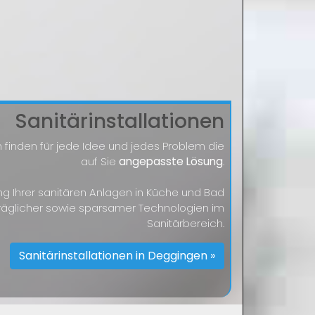
Sanitärinstallationen
 finden für jede Idee und jedes Problem die
auf Sie
angepasste Lösung
.
ng Ihrer sanitären Anlagen in Küche und Bad
räglicher sowie sparsamer Technologien im
Sanitärbereich.
Sanitärinstallationen in Deggingen »