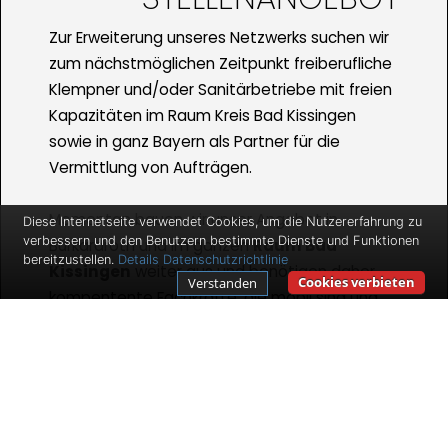
Zur Erweiterung unseres Netzwerks suchen wir
zum nächstmöglichen Zeitpunkt freiberufliche
Klempner und/oder Sanitärbetriebe mit freien
Kapazitäten im Raum Kreis Bad Kissingen
sowie in ganz Bayern als Partner für die
Vermittlung von Aufträgen.
Momentan bauen wir unser Angebot in
Diese Internetseite verwendet Cookies, um die Nutzererfahrung zu
verbessern und den Benutzern bestimmte Dienste und Funktionen
Burkardroth und im ganzen
Raum Bad
bereitzustellen.
Details
Datenschutzrichtlinie
Kissingen
weiter aus und benötigen daher
Cookies verbieten
Verstanden
kompentente Fachkräfte, die mobil sind und
die vermittelten Aufträge erledigen. Wir bieten
Ihnen gute Verdienstmöglichkeiten und
Auftragszahlen für den Fall, dass Sie
selbstständig sind und bleiben wollen.