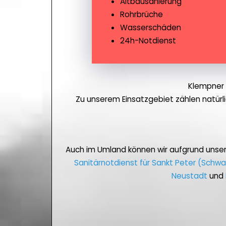
Altbausanierung
Rohrbrüche
Wasserschäden
24h-Notdienst
Klempner 
Zu unserem Einsatzgebiet zählen natür
Auch im Umland können wir aufgrund unse
Sanitärnotdienst für Sankt Peter (Schw
Neustadt
und