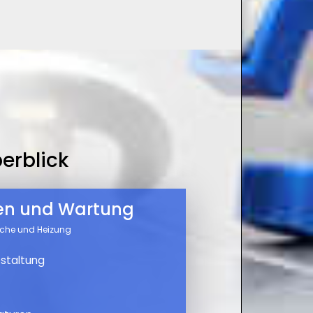
erblick
nen und Wartung
üche und Heizung
staltung