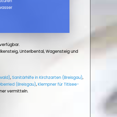
maturen
wasser
verfügbar.
kensteig, Unteribental, Wagensteig und
wald)
,
Sanitärhilfe in Kirchzarten (Breisgau)
,
Oberried (Breisgau)
,
Klempner für Titisee-
er vermitteln.