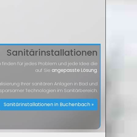
Sanitärinstallationen
 finden für jedes Problem und jede Idee die
auf Sie
angepasste Lösung
.
alisierung Ihrer sanitären Anlagen in Bad und
 sparsamer Technologien im Sanitärbereich.
Sanitärinstallationen in Buchenbach »