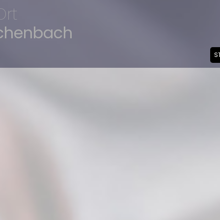
Ort
uchenbach
S