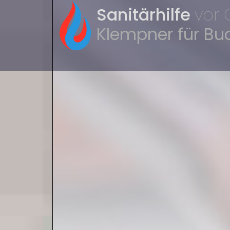
Sanitärhilfe
vor 
Klempner für B