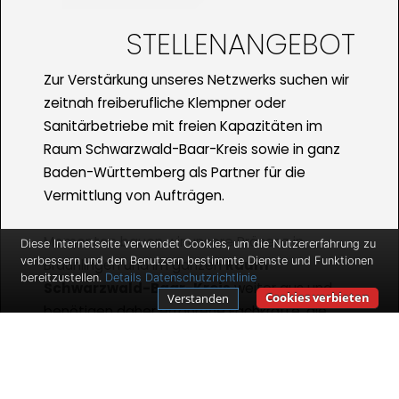
STELLENANGEBOT
Zur Verstärkung unseres Netzwerks suchen wir
zeitnah freiberufliche Klempner oder
Sanitärbetriebe mit freien Kapazitäten im
Raum Schwarzwald-Baar-Kreis sowie in ganz
Baden-Württemberg als Partner für die
Vermittlung von Aufträgen.
Momentan bauen wir unsere Präsenz in
Diese Internetseite verwendet Cookies, um die Nutzererfahrung zu
verbessern und den Benutzern bestimmte Dienste und Funktionen
Bräunlingen und im ganzen
Raum
bereitzustellen.
Details
Datenschutzrichtlinie
Schwarzwald-Baar-Kreis
weiter aus und
Cookies verbieten
Verstanden
benötigen daher erfahrene Fachkräfte, die
mobil sind und die vermittelten Aufträge
ausführen. Wir bieten Ihnen gute
Verdienstmöglichkeiten und Auftragszahlen