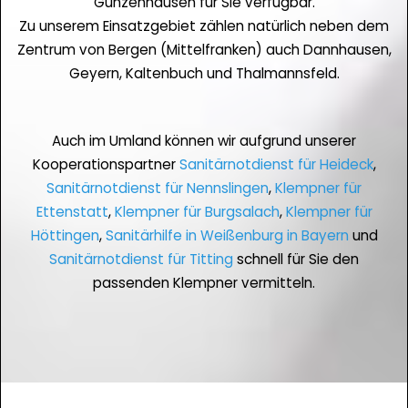
Gunzenhausen für Sie verfügbar.
Zu unserem Einsatzgebiet zählen natürlich neben dem
Zentrum von Bergen (Mittelfranken) auch Dannhausen,
Geyern, Kaltenbuch und Thalmannsfeld.
Auch im Umland können wir aufgrund unserer
Kooperationspartner
Sanitärnotdienst für Heideck
,
Sanitärnotdienst für Nennslingen
,
Klempner für
Ettenstatt
,
Klempner für Burgsalach
,
Klempner für
Höttingen
,
Sanitärhilfe in Weißenburg in Bayern
und
Sanitärnotdienst für Titting
schnell für Sie den
passenden Klempner vermitteln.